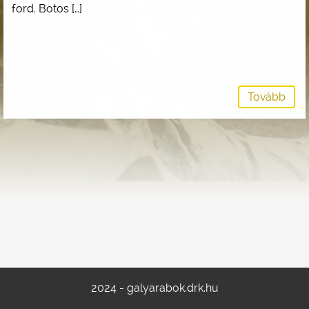
ford. Botos […]
Tovább
2024 - galyarabok.drk.hu