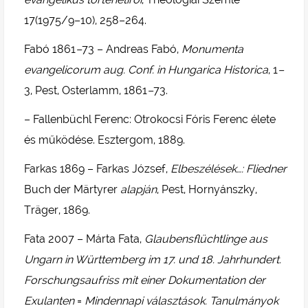
17(1975/9–10), 258–264.
Fabó 1861
–
73 – Andreas Fabó,
Monumenta
evangelicorum aug. Conf. in Hungarica Historica
, 1
–
3, Pest, Osterlamm, 1861
–
73.
– Fallenbüchl Ferenc: Otrokocsi Fóris Ferenc élete
és működése. Esztergom, 1889.
Farkas 1869 – Farkas József,
Elbeszélések…: Fliedner
Buch der Märtyrer
alapján
, Pest, Hornyánszky,
Träger, 1869.
Fata 2007 – Márta Fata,
Glaubensflüchtlinge aus
Ungarn in Württemberg im 17. und 18. Jahrhundert.
Forschungsaufriss mit einer Dokumentation der
Exulanten
=
Mindennapi választások. Tanulmányok