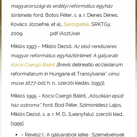
magyarországi és erdélyi református egyház
története
, ford. Botos Péter, s. a. r. Dienes Dénes,
Kovács Józsefné, et al.,
Sárospatak
, SRKTGy,
2009. pdf (AsztJoe)
Miklós 1993 – Miklós Dezső,
Az első rendszeres
magyar református egyháztörténet: A gályarab
Kocsi Csergő Bálint
„
Brevis delineatio ecclesiarum
reformatarum in Hungaria et Transylvania”
című
műve 1677-ből
, h. n., szerzői kiadás, [1993].
Miklós 1995 – Kocsi Csergő Bálint,
„Kősziklán épült
ház ostroma”
, ford. Bod Péter, Szimonidesz Lajos,
Miklós Dezső, s. a. r. M. D., [Leányfalu], szerzői kiad.,
[1995].
– Révész I.: A gályarabok lelke : Szemelvények