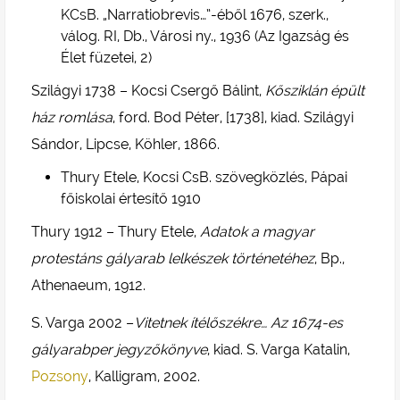
KCsB. „Narratiobrevis…”-éből 1676, szerk.,
válog. RI, Db., Városi ny., 1936 (Az Igazság és
Élet füzetei, 2)
Szilágyi 1738 – Kocsi Csergő Bálint,
Kősziklán épült
ház romlása
, ford. Bod Péter, [1738], kiad. Szilágyi
Sándor, Lipcse, Köhler, 1866.
Thury Etele, Kocsi CsB. szövegközlés, Pápai
főiskolai értesítő 1910
Thury 1912 – Thury Etele,
Adatok a magyar
protestáns gályarab lelkészek történetéhez
, Bp.,
Athenaeum, 1912.
S. Varga 2002 –
Vitetnek ítélőszékre… Az 1674-es
gályarabper jegyzőkönyve
, kiad. S. Varga Katalin,
Pozsony
, Kalligram, 2002.