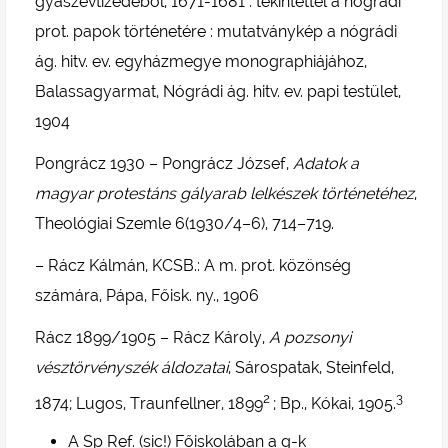
gyászévtizedéből, 1671-1681 : tekintettel a nógrádi
prot. papok történetére : mutatványkép a nógrádi
ág. hitv. ev. egyházmegye monographiájához,
Balassagyarmat, Nógrádi ág. hitv. ev. papi testület,
1904
Pongrácz 1930 – Pongrácz József,
Adatok a
magyar protestáns gályarab lelkészek történetéhez
,
Theológiai Szemle 6(1930/4–6), 714–719.
– Rácz Kálmán, KCSB.: A m. prot. közönség
számára, Pápa, Főisk. ny., 1906
Rácz 1899/1905 – Rácz Károly,
A pozsonyi
vésztörvényszék áldozatai
, Sárospatak, Steinfeld,
2
3
1874; Lugos, Traunfellner, 1899
; Bp., Kókai, 1905.
A Sp Ref. (sic!) Főiskolában a g-k