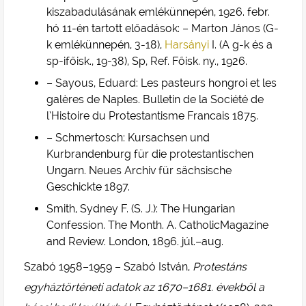
kiszabadulásának emlékünnepén, 1926. febr.
hó 11-én tartott előadások: – Marton János (G-
k emlékünnepén, 3-18),
Harsányi
I. (A g-k és a
sp-ifőisk., 19-38), Sp, Ref. Főisk. ny., 1926.
– Sayous, Eduard: Les pasteurs hongroi et les
galères de Naples. Bulletin de la Société de
l’Histoire du Protestantisme Francais 1875.
– Schmertosch: Kursachsen und
Kurbrandenburg für die protestantischen
Ungarn. Neues Archiv für sächsische
Geschickte 1897.
Smith, Sydney F. (S. J.): The Hungarian
Confession. The Month. A. CatholicMagazine
and Review. London, 1896. júl.–aug.
Szabó 1958–1959 – Szabó István,
Protestáns
egyháztörténeti adatok az 1670–1681. évekből a