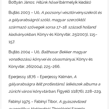
Bottyán János:
Hitünk hősei
(bármelyik kiadás)
Bujtás 2003 – Uő,
A pozsonyi vésztörvényszékről és
a gályarabságról szóló, magyar szerzőktől
származó szövegek sorsa 17–18. századi holland
kiadványokban
, Könyv és Könyvtár, 25(2003), 115–
157.
Bujtás 2004 – Uő,
Balthasar Bekker magyar
vonatkozású könyvei és olvasmányai
, Könyv és
Könyvtár, 26(2004), 225–266.
Eperjessy 1876 – Eperjessy Kálmán,
A
gályarabságra itélt prot[estáns]. lelkészek albuma a
zürichi városi könyvtárban
, Figyelő 1(1876), 228–229.
Fabinyi 1975 – Fabinyi Tibor,
A gyászévtized
evangélikus történetírói
, Theológiai Szemle