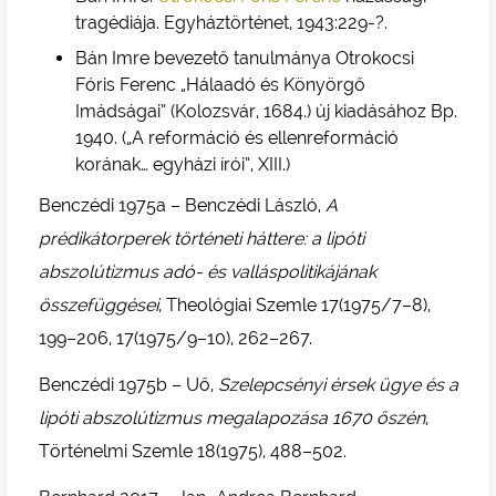
tragédiája. Egyháztörténet, 1943:229-?.
Bán Imre bevezető tanulmánya Otrokocsi
Fóris Ferenc „Hálaadó és Könyörgő
Imádságai” (Kolozsvár, 1684.) új kiadásához Bp.
1940. („A reformáció és ellenreformáció
korának… egyházi írói”, XIII.)
Benczédi 1975a – Benczédi László,
A
prédikátorperek történeti háttere: a lipóti
abszolútizmus adó- és valláspolitikájának
összefüggései
, Theológiai Szemle 17(1975/7–8),
199–206, 17(1975/9–10), 262–267.
Benczédi 1975b – Uő,
Szelepcsényi érsek ügye és a
lipóti abszolútizmus megalapozása 1670 őszén
,
Történelmi Szemle 18(1975), 488–502.