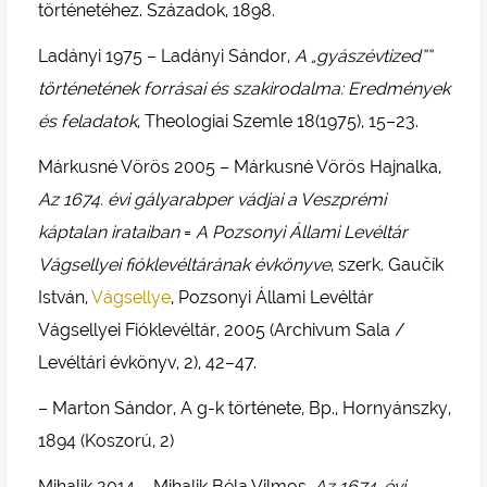
történetéhez. Századok, 1898.
Ladányi 1975 – Ladányi Sándor,
A „gyászévtized””
történetének forrásai és szakirodalma: Eredmények
és feladatok
, Theologiai Szemle 18(1975), 15–23.
Márkusné Vörös 2005 – Márkusné Vörös Hajnalka,
Az 1674. évi gályarabper vádjai a Veszprémi
káptalan irataiban
=
A Pozsonyi Állami Levéltár
Vágsellyei fióklevéltárának évkönyve
, szerk. Gaučík
István,
Vágsellye
, Pozsonyi Állami Levéltár
Vágsellyei Fióklevéltár, 2005 (Archivum Sala /
Levéltári évkönyv, 2), 42–47.
– Marton Sándor, A g-k története, Bp., Hornyánszky,
1894 (Koszorú, 2)
Mihalik 2014 – Mihalik Béla Vilmos,
Az 1674. évi