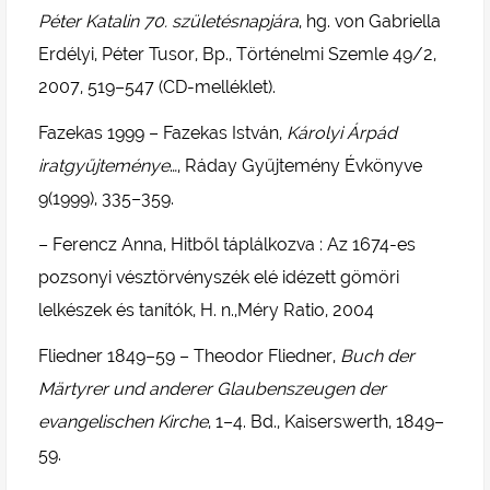
Péter Katalin 70. születésnapjára
, hg. von Gabriella
Erdélyi, Péter Tusor, Bp., Történelmi Szemle 49/2,
2007, 519–547 (CD-melléklet).
Fazekas 1999 – Fazekas István,
Károlyi Árpád
iratgyűjteménye
…, Ráday Gyűjtemény Évkönyve
9(1999), 335–359.
– Ferencz Anna, Hitből táplálkozva : Az 1674-es
pozsonyi vésztörvényszék elé idézett gömöri
lelkészek és tanítók, H. n.,Méry Ratio, 2004
Fliedner 1849–59 – Theodor Fliedner,
Buch der
Märtyrer und anderer Glaubenszeugen der
evangelischen Kirche
, 1–4. Bd., Kaiserswerth, 1849–
59.