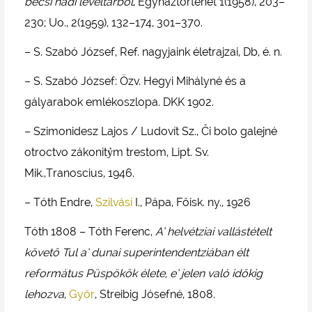
bécsi hadi levéltárból
, Egyháztörténet 1(1958), 203–
230; Uo., 2(1959), 132–174, 301–370.
– S. Szabó József, Ref. nagyjaink életrajzai, Db, é. n.
– S. Szabó József: Özv. Hegyi Mihályné és a
gályarabok emlékoszlopa. DKK 1902.
– Szimonidesz Lajos / Ludovít Sz., Či bolo galejné
otroctvo zákonitỷm trestom, Lipt. Sv.
Mik.,Tranoscius, 1946.
– Tóth Endre,
Szilvási
I., Pápa, Főisk. ny., 1926
Tóth 1808 – Tóth Ferenc,
A’ helvétziai vallástételt
követő Tul a’ dunai superintendentziában élt
református Püspökök élete, e’ jelen való időkig
lehozva
,
Győr
, Streibig Jósefné, 1808.