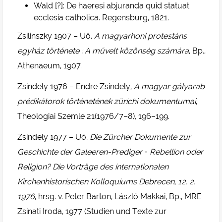
Wald [?]: De haeresi abjuranda quid statuat
ecclesia catholica. Regensburg, 1821.
Zsilinszky 1907 – Uő,
A magyarhoni protestáns
egyház története : A művelt közönség számára
, Bp.,
Athenaeum, 1907.
Zsindely 1976 – Endre Zsindely,
A magyar gályarab
prédikátorok történetének zürichi dokumentumai
,
Theologiai Szemle 21(1976/7–8), 196–199.
Zsindely 1977 – Uő,
Die Zürcher Dokumente zur
Geschichte der Galeeren-Prediger
=
Rebellion oder
Religion? Die Vorträge des internationalen
Kirchenhistorischen Kolloquiums Debrecen, 12. 2.
1976
, hrsg. v. Peter Barton, László Makkai, Bp., MRE
Zsinati Iroda, 1977 (Studien und Texte zur