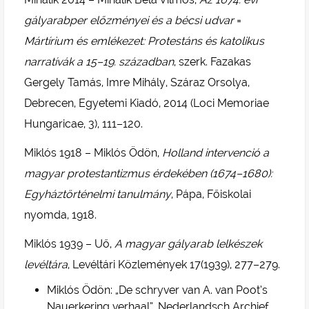
gályarabper előzményei és a bécsi udvar
=
Mártírium és emlékezet: Protestáns és katolikus
narratívák a 15–19. században
, szerk. Fazakas
Gergely Tamás, Imre Mihály, Száraz Orsolya,
Debrecen, Egyetemi Kiadó, 2014 (Loci Memoriae
Hungaricae, 3), 111–120.
Miklós 1918 – Miklós Ödön,
Holland intervenció a
magyar protestantizmus érdekében (1674–1680):
Egyháztörténelmi tanulmány
, Pápa, Főiskolai
nyomda, 1918.
Miklós 1939 – Uő,
A magyar gályarab lelkészek
levéltára
, Levéltári Közlemények 17(1939), 277–279.
Miklós Ödön: „De schryver van A. van Poot’s
Nauerkering verhaal”. Nederlandsch Archief