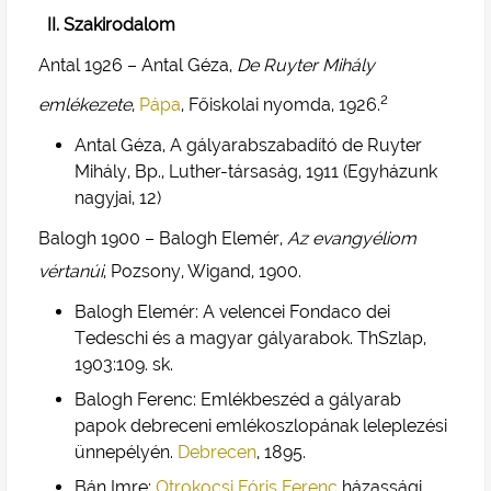
Szakirodalom
Antal 1926 – Antal Géza,
De Ruyter Mihály
2
emlékezete
,
Pápa
, Főiskolai nyomda, 1926.
Antal Géza, A gályarabszabadító de Ruyter
Mihály, Bp., Luther-társaság, 1911 (Egyházunk
nagyjai, 12)
Balogh 1900 – Balogh Elemér,
Az evangyéliom
vértanúi
, Pozsony, Wigand, 1900.
Balogh Elemér: A velencei Fondaco dei
Tedeschi és a magyar gályarabok. ThSzlap,
1903:109. sk.
Balogh Ferenc: Emlékbeszéd a gályarab
papok debreceni emlékoszlopának leleplezési
ünnepélyén.
Debrecen
, 1895.
Bán Imre:
Otrokocsi Fóris Ferenc
házassági