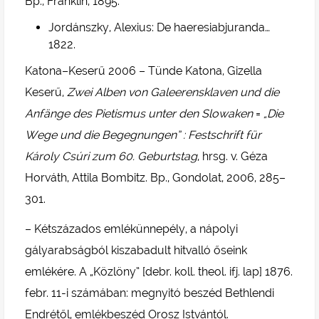
Bp., Franklin, 1895.
Jordánszky, Alexius: De haeresiabjuranda…
1822.
Katona–Keserű 2006 – Tünde Katona, Gizella
Keserű,
Zwei Alben von Galeerensklaven und die
Anfänge des Pietismus unter den Slowaken
=
„Die
Wege und die Begegnungen” : Festschrift für
Károly Csúri zum 60. Geburtstag
, hrsg. v. Géza
Horváth, Attila Bombitz. Bp., Gondolat, 2006, 285–
301.
– Kétszázados emlékünnepély, a nápolyi
gályarabságból kiszabadult hitvalló őseink
emlékére. A „Közlöny” [debr. koll. theol. ifj. lap] 1876.
febr. 11-i számában: megnyitó beszéd Bethlendi
Endrétől, emlékbeszéd Orosz Istvántól.