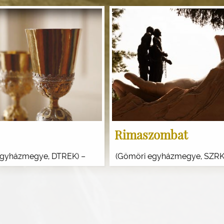
Rimaszombat
egyházmegye, DTREK) –
(Gömöri egyházmegye, SZRK
áros Kocsi Csergő Bálint
iskolaváros, Harsányi Móricz 
eformátus rektor katedrája.
és Kaposi S. István rimaszom
M. István (1627 – Pápa,
református lelkészek szolgála
.) […]
helye. Emlékhely típusai: