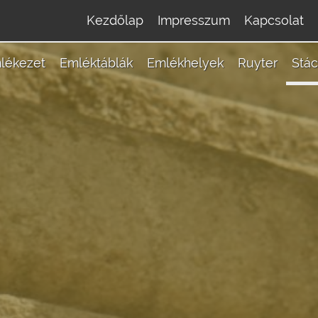
Kezdőlap
Impresszum
Kapcsolat
lékezet
Emléktáblák
Emlékhelyek
Ruyter
Stác