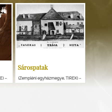
Sárospatak
E) –
(Zempléni egyházmegye, TIREK) –
István
iskolaváros, emlékhely
bati
Sajószentpéteri Márton hetényi
ti
református lelkész kántori
szolgálati helye. Emlékhely típusa: