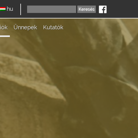
hu
iók
Ünnepek
Kutatók