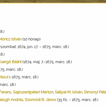
8.)
Móricz István
(10 hónap)
zombat, 1674. jún. 17. – 1675. márc. 18.)
8.)
Csergő Bálint
(1674. máj. 7.-1675. márc. 18.)
675. márc. 18.)
Vazul
(-1675. márc. 18.)
márc. 18.)
 Ferenc
,
Sajószentpéteri Márton
,
Séllyei M. István
,
Simonyi Pét
alogh András
,
Szomódi B. János
(35 fő, – 1675. márc. 18.)