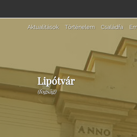
Aktualitások
Történelem
Családfa
Em
Lipótvár
(fogság)