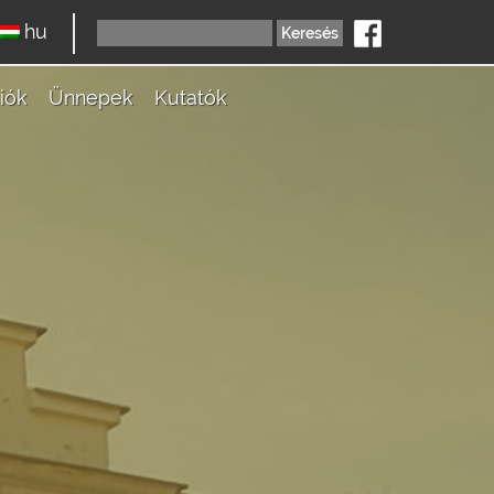
hu
iók
Ünnepek
Kutatók