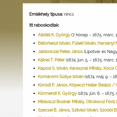
Emlékhely típusa:
nincs
Itt raboskodtak:
Alistáli K. György
(7 hónap – 1675. márc. 1
Bátorkeszi István
,
Füleki István
,
Harsányi 
Jablonczai Petes János
(Lipótvár és Nagys
Kálnai T. Péter
(1674. jún. 5. – 1675. márc. 1
Kaposi S. István
,
Karasznai Mihály
,
Kocsi 
Komáromi Süllye István
(1674. máj. 9. – 1
Kóródi P. János
,
Köpeczi Haller Balázs / 
Körmendi K. György
(1674. jún. 6. – 1675. 
Miskolczi Bodnár Mihály
,
Otrokocsi Fóris
Szecsei B. János
,
Szilvási István
,
Szodói B