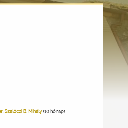
er
,
Szalóczi B. Mihály
(10 hónap)