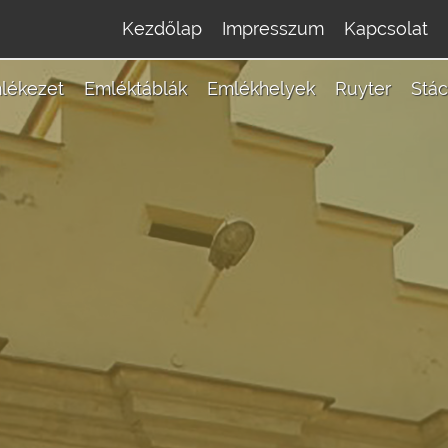
Kezdőlap
Impresszum
Kapcsolat
lékezet
Emléktáblák
Emlékhelyek
Ruyter
Stác