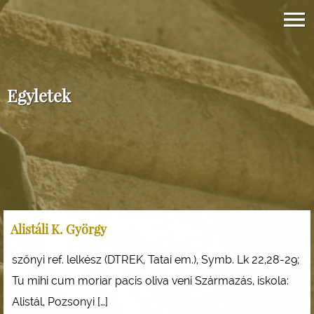
Egyletek
Alistáli K. György
szőnyi ref. lelkész (DTREK, Tatai em.), Symb. Lk 22,28-29;
Tu mihi cum moriar pacis oliva veni Származás, iskola:
Alistál, Pozsonyi […]