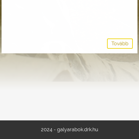
Tovább
2024 - galyarabok.drk.hu