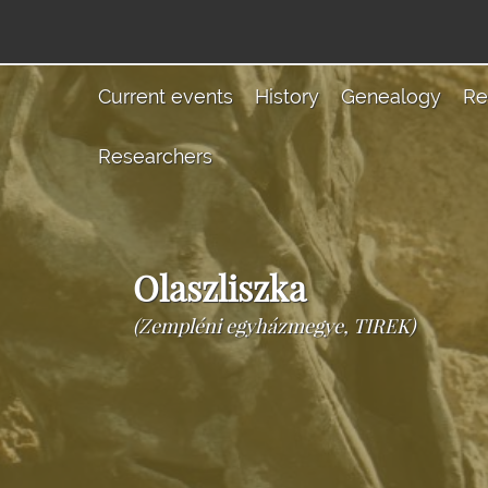
Current events
History
Genealogy
Re
Researchers
Olaszliszka
(Zempléni egyházmegye, TIREK)