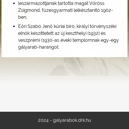
leszármazottjának tartotta magát Vöröss
Zsigmond, füzesgyarmati lelkésztanító 1902-
ben,
Eőri Szabó Jenő kúriai bíró, királyi törvényszéki
elnök készíttetett az új keszthelyi (1932) és
veszprémi (1930-as évek) templomnak egy-egy
gályarab-harangot.
2024 - galyarabok.drk.hu