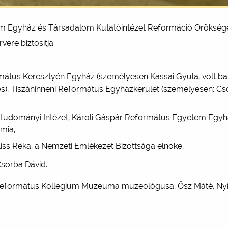
m Egyház és Társadalom Kutatóintézet Reformáció Öröksége 
ere biztosítja.
mátus Keresztyén Egyház (személyesen Kassai Gyula, volt ba
es), Tiszáninneni Református Egyházkerület (személyesen: C
tudományi Intézet, Károli Gáspár Református Egyetem Egyhá
mia,
Kiss Réka, a Nemzeti Emlékezet Bizottsága elnöke,
Csorba Dávid.
i Református Kollégium Múzeuma muzeológusa, Ősz Máté, Nyírt