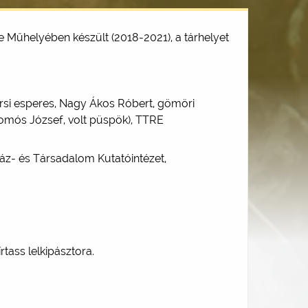
Műhelyében készült (2018-2021), a tárhelyet
rsi esperes, Nagy Ákos Róbert, gömöri
somós József, volt püspök), TTRE
z- és Társadalom Kutatóintézet,
ass lelkipásztora.