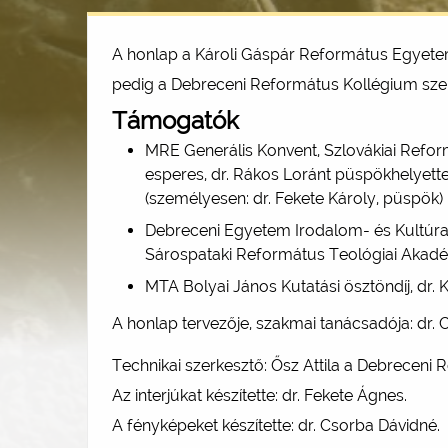
A honlap a Károli Gáspár Református Egyete
pedig a Debreceni Református Kollégium szerv
Támogatók
MRE Generális Konvent, Szlovákiai Refor
esperes, dr. Rákos Loránt püspökhelyett
(személyesen: dr. Fekete Károly, püspök)
Debreceni Egyetem Irodalom- és Kultúra
Sárospataki Református Teológiai Akadé
MTA Bolyai János Kutatási ösztöndíj, dr. 
A honlap tervezője, szakmai tanácsadója: dr. 
Technikai szerkesztő: Ősz Attila a Debrecen
Az interjúkat készítette: dr. Fekete Ágnes.
A fényképeket készítette: dr. Csorba Dávidné.